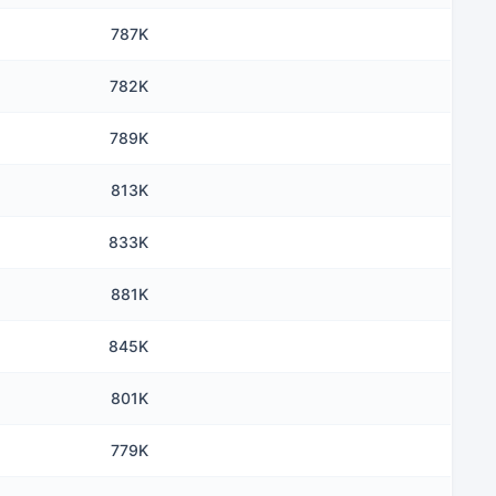
787K
782K
789K
813K
833K
881K
845K
801K
779K