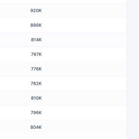
920K
886K
814K
797K
776K
782K
810K
796K
804K