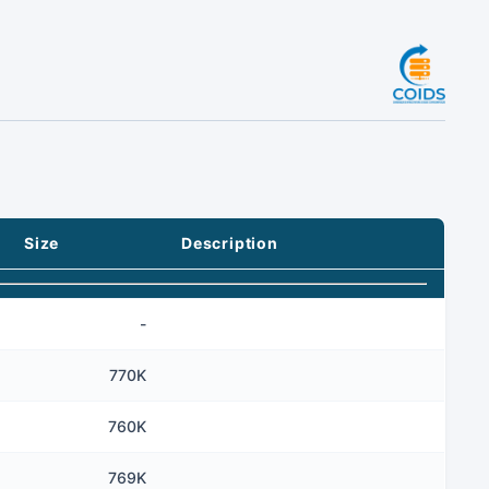
Size
Description
-
770K
760K
769K