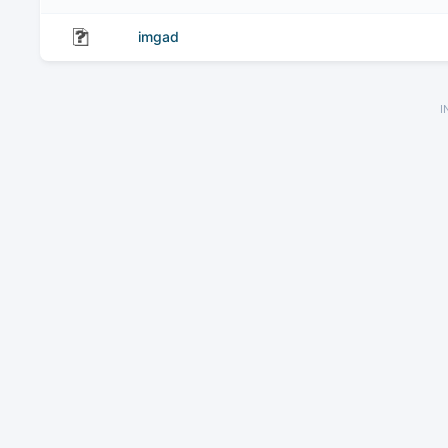
imgad
I